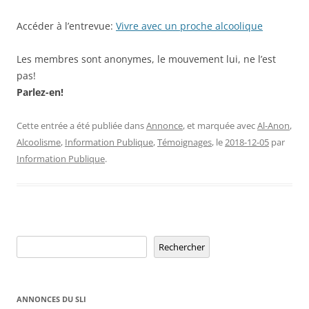
Accéder à l’entrevue:
Vivre avec un proche alcoolique
Les membres sont anonymes, le mouvement lui, ne l’est
pas!
Parlez-en!
Cette entrée a été publiée dans
Annonce
, et marquée avec
Al-Anon
,
Alcoolisme
,
Information Publique
,
Témoignages
, le
2018-12-05
par
Information Publique
.
Rechercher
Rechercher
ANNONCES DU SLI