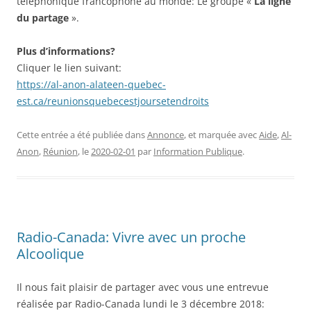
téléphonique francophone au monde: Le groupe «
La ligne
du partage
».
Plus d’informations?
Cliquer le lien suivant:
https://al-anon-alateen-quebec-
est.ca/reunionsquebecestjoursetendroits
Cette entrée a été publiée dans
Annonce
, et marquée avec
Aide
,
Al-
Anon
,
Réunion
, le
2020-02-01
par
Information Publique
.
Radio-Canada: Vivre avec un proche
Alcoolique
Il nous fait plaisir de partager avec vous une entrevue
réalisée par Radio-Canada lundi le 3 décembre 2018: