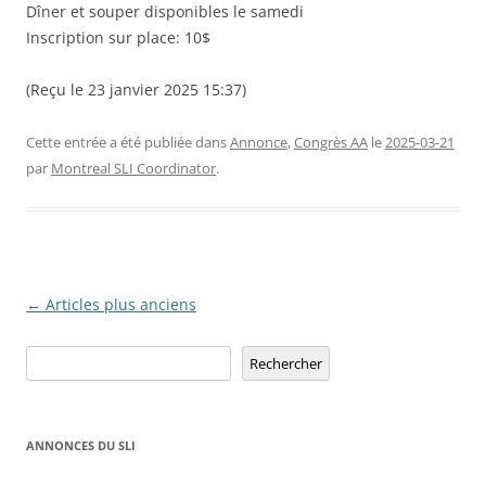
Dîner et souper disponibles le samedi
Inscription sur place: 10$
(Reçu le 23 janvier 2025 15:37)
Cette entrée a été publiée dans
Annonce
,
Congrès AA
le
2025-03-21
par
Montreal SLI Coordinator
.
Navigation
←
Articles plus anciens
des
Rechercher
Rechercher
articles
ANNONCES DU SLI