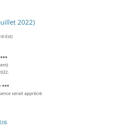
uillet 2022)
rd-Est)
 ***
ment)
2022.
r ***
ence serait apprécié.
 1H6