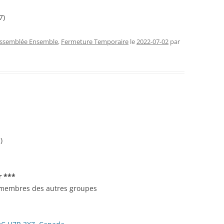
7)
ssemblée Ensemble
,
Fermeture Temporaire
le
2022-07-02
par
)
r ***
es membres des autres groupes