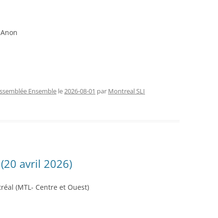
FERMETURE TEMPORAIRE
CHAN
-Anon
RENCONTRES SLI (2026)
CONG
NOUV
ssemblée Ensemble
le
2026-08-01
par
Montreal SLI
20 avril 2026)
éal (MTL- Centre et Ouest)