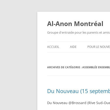
Aller
au
contenu
Al-Anon Montréal
Groupe d'entraide pour les parents et amis
ACCUEIL
AIDE
POUR LE NOUV
AL-ANON MTL FRANÇAIS
QU’EST-CE QUE
ALATEEN ?
ARCHIVES DE CATÉGORIE :
ALATEEN MTL FRANÇAIS
ASSEMBLÉE ENSEMB
ANONYMAT
AL-ANON MTL ESPAÑOL
AL-ANON EST-I
AIS 88 ENGLISH MEETINGS
Du Nouveau (15 septemb
QUESTIONS F
POSÉES
Du Nouveau @Brossard (Rive Sud-Oue