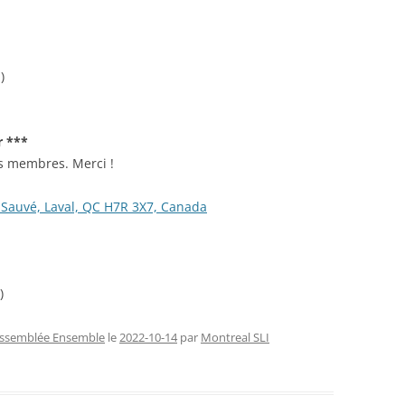
)
r ***
s membres. Merci !
-Sauvé, Laval, QC H7R 3X7, Canada
)
ssemblée Ensemble
le
2022-10-14
par
Montreal SLI