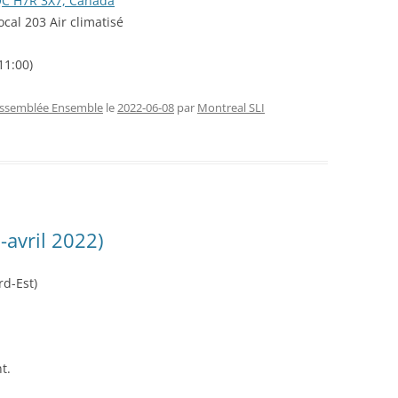
 QC H7R 3X7, Canada
cal 203 Air climatisé
11:00)
ssemblée Ensemble
le
2022-06-08
par
Montreal SLI
-avril 2022)
rd-Est)
t.