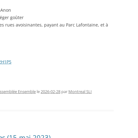
-Anon
ger goûter
rues avoisinantes, payant au Parc Lafontaine, et à
H2H1P5
ssemblée Ensemble
le
2026-02-28
par
Montreal SLI
s (15-mai 2023)