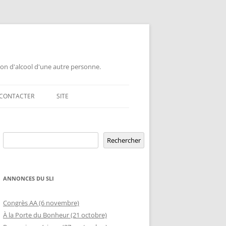
ion d'alcool d'une autre personne.
CONTACTER
SITE
GEMENT DE GROUPE
Rechercher
VERSAIRE DE GROUPE
POUR LES PROFESSIONNELS
Rechercher
)
VERSAIRE HORS RÉGION
LETTRE AUX PROFESSIONNELS EN
RELATION D’AIDE AUX ÉTUDIANTS
ANNONCES DU SLI
)
MBLÉE OUVERTE
OFFRE DE CONFÉRENCE OU TABLE
ETURE TEMPORAIRE
Congrès AA (6 novembre)
D’INFORMATION DANS UNE ÉCOLE
À la Porte du Bonheur (21 octobre)
GEMENT DE RIP