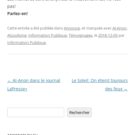
pas!
Parlez-en!
Cette entrée a été publiée dans
Annonce
, et marquée avec
Al-Anon
,
Alcoolisme
,
Information Publique
,
Témoignages
, le
2018-12-05
par
Information Publique
.
Navigation
←
Al-Anon dans le journal
Le Soleil: On éteint toujours
des
LaPresse+
des feux
→
articles
Rechercher
Rechercher