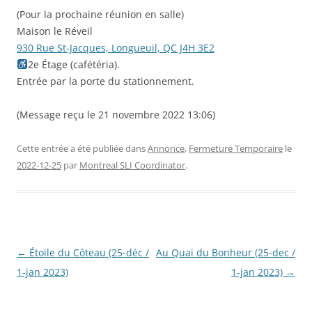
(Pour la prochaine réunion en salle)
Maison le Réveil
930 Rue St-Jacques, Longueuil, QC J4H 3E2
2e Étage (cafétéria).
Entrée par la porte du stationnement.
(Message reçu le 21 novembre 2022 13:06)
Cette entrée a été publiée dans
Annonce
,
Fermeture Temporaire
le
2022-12-25
par
Montreal SLI Coordinator
.
Navigation
←
Étoile du Côteau (25-déc /
Au Quai du Bonheur (25-dec /
des
1-jan 2023)
1-jan 2023)
→
articles