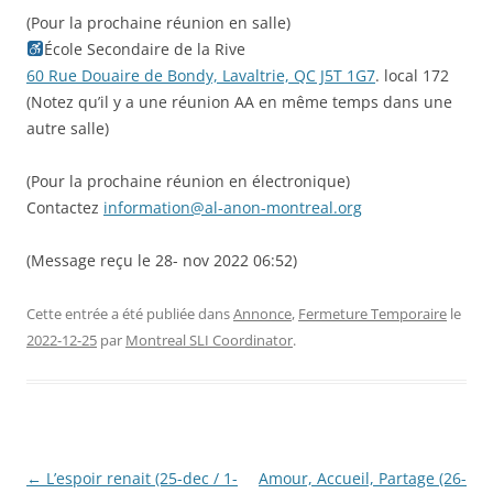
(Pour la prochaine réunion en salle)
École Secondaire de la Rive
60 Rue Douaire de Bondy, Lavaltrie, QC J5T 1G7
. local 172
(Notez qu’il y a une réunion AA en même temps dans une
autre salle)
(Pour la prochaine réunion en électronique)
Contactez
information@al-anon-montreal.org
(Message reçu le 28- nov 2022 06:52)
Cette entrée a été publiée dans
Annonce
,
Fermeture Temporaire
le
2022-12-25
par
Montreal SLI Coordinator
.
Navigation
←
L’espoir renait (25-dec / 1-
Amour, Accueil, Partage (26-