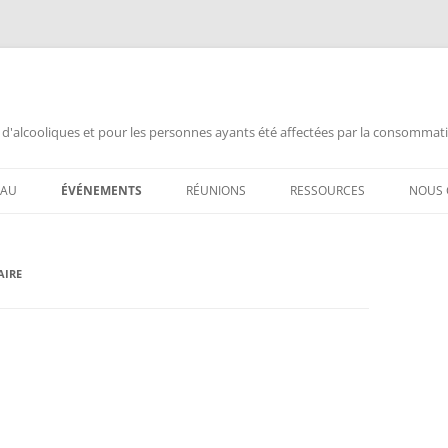
 d'alcooliques et pour les personnes ayants été affectées par la consommat
EAU
ÉVÉNEMENTS
RÉUNIONS
RESSOURCES
NOUS 
 AL-ANON /
ANNIVERSAIRE
AL-ANON MTL FRANÇAIS
DOCUMENTATION
CHAN
AIRE
ANNONCES
ALATEEN MTL FRANÇAIS
INFORMATION PUBLIQUE
ANNI
ASSEMBLÉE ENSEMBLE
AL-ANON MTL ESPAÑOL
VIDÉOS AL-ANON (FRANÇAIS
ANNI
L POUR MOI ?
ASSEMBLÉE OUVERTE
AIS 88 ENGLISH MEETINGS
VIDEOS AL-ANON (ESPAÑOL
ASSE
RÉQUEMMENT
CONGRÈS AA
AL-ANON (BSM)
FERM
FERMETURE DÉFINITIVE
CHAN