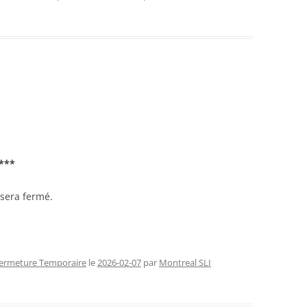
***
 sera fermé.
ermeture Temporaire
le
2026-02-07
par
Montreal SLI