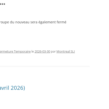
***
FERMETURE TEMPORAIRE
CHAN
RENCONTRES SLI (2026)
CONG
groupe du nouveau sera également fermé
NOUV
ermeture Temporaire
le
2026-03-30
par
Montreal SLI
avril 2026)