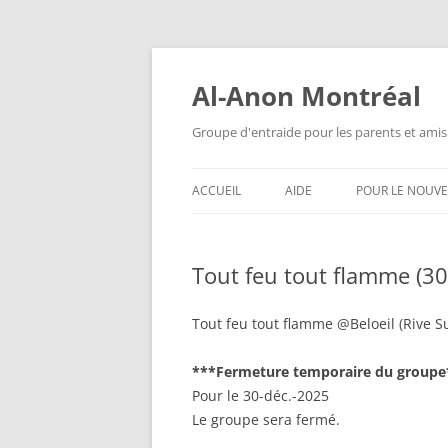
Aller
au
contenu
Al-Anon Montréal
Groupe d'entraide pour les parents et amis
ACCUEIL
AIDE
POUR LE NOUV
AL-ANON MTL FRANÇAIS
QU’EST-CE QUE
ALATEEN ?
Tout feu tout flamme (3
ALATEEN MTL FRANÇAIS
ANONYMAT
AL-ANON MTL ESPAÑOL
Tout feu tout flamme @Beloeil (Rive S
AL-ANON EST-I
AIS 88 ENGLISH MEETINGS
***Fermeture temporaire du groupe
QUESTIONS F
Pour le 30-déc.-2025
POSÉES
Le groupe sera fermé.