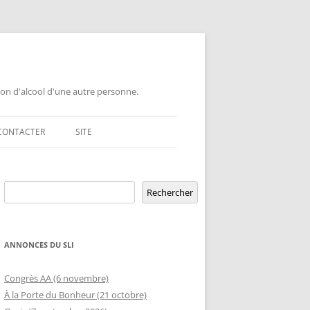
ion d'alcool d'une autre personne.
CONTACTER
SITE
GEMENT DE GROUPE
Rechercher
ERSAIRE DE GROUPE
POUR LES PROFESSIONNELS
Rechercher
ERSAIRE HORS RÉGION
LETTRE AUX PROFESSIONNELS EN
RELATION D’AIDE AUX ÉTUDIANTS
ANNONCES DU SLI
MBLÉE OUVERTE
OFFRE DE CONFÉRENCE OU TABLE
ETURE TEMPORAIRE
Congrès AA (6 novembre)
D’INFORMATION DANS UNE ÉCOLE
À la Porte du Bonheur (21 octobre)
GEMENT DE RIP