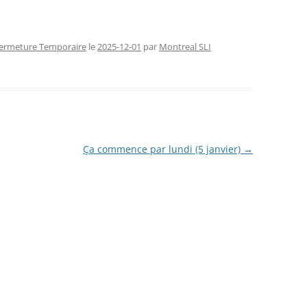
FERMETURE TEMPORAIRE
CHAN
ermeture Temporaire
le
2025-12-01
par
Montreal SLI
RENCONTRES SLI (2026)
CONG
NOUVE
Ça commence par lundi (5 janvier)
→