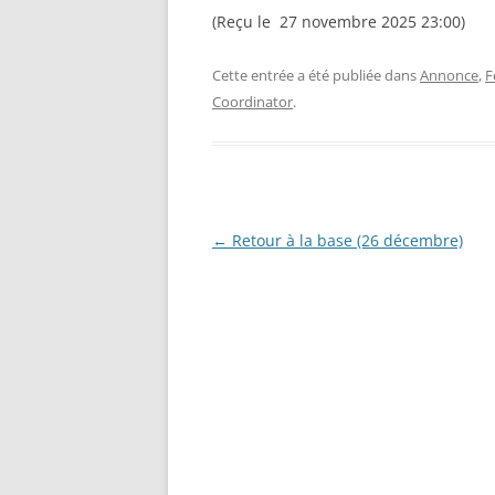
(Reçu le 27 novembre 2025 23:00)
Cette entrée a été publiée dans
Annonce
,
F
Coordinator
.
Navigation
←
Retour à la base (26 décembre)
des
articles