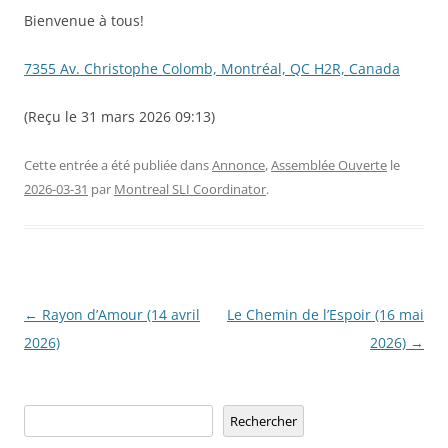
Bienvenue à tous!
7355 Av. Christophe Colomb, Montréal, QC H2R, Canada
(Reçu le 31 mars 2026 09:13)
Cette entrée a été publiée dans
Annonce
,
Assemblée Ouverte
le
2026-03-31
par
Montreal SLI Coordinator
.
Navigation
←
Rayon d’Amour (14 avril
Le Chemin de l’Espoir (16 mai
des
2026)
2026)
→
articles
Rechercher
Rechercher