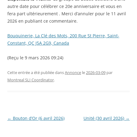
autre date pour célébrer ce 20e anniversaire et vous en
fera part ultérieurement . Merci d’annuler pour le 11 avril
2026 en publiant ce commentaire.
Bouquinerie, La Clé des Mots, 200 Rue St Pierre, Saint-
Constant, QC J5A 2G9, Canada
(Reçu le 9 mars 2026 09:24)
Cette entrée a été publiée dans
Annonce
le
2026-03-09
par
Montreal SLI Coordinator
.
Navigation
←
Bouton d’Or (6 avril 2026)
Unité (30 avril 2026)
→
des
articles