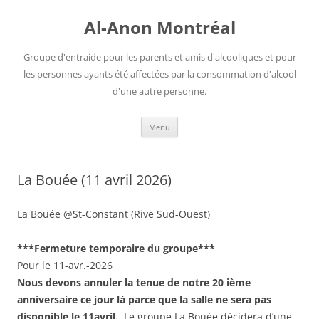
Aller
au
Al-Anon Montréal
contenu
Groupe d'entraide pour les parents et amis d'alcooliques et pour
les personnes ayants été affectées par la consommation d'alcool
d'une autre personne.
Menu
La Bouée (11 avril 2026)
La Bouée @St-Constant (Rive Sud-Ouest)
***Fermeture temporaire du groupe***
Pour le 11-avr.-2026
Nous devons annuler
la tenue de notre 20 ième
anniversaire
ce jour là parce que la salle ne sera pas
disponible le 11avril.
Le groupe La Bouée décidera d’une