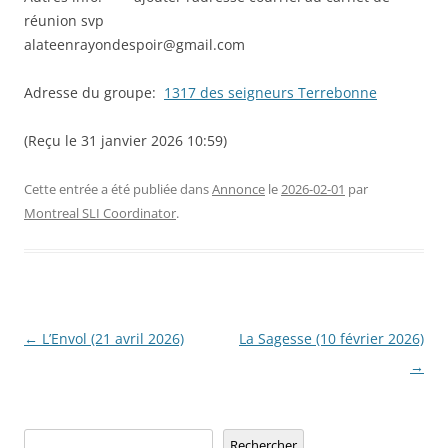
réunion svp
alateenrayondespoir@gmail.com
Adresse du groupe:
1317 des seigneurs Terrebonne
(Reçu le 31 janvier 2026 10:59)
Cette entrée a été publiée dans
Annonce
le
2026-02-01
par
Montreal SLI Coordinator
.
Navigation
←
L’Envol (21 avril 2026)
La Sagesse (10 février 2026)
des
→
articles
Rechercher
Rechercher