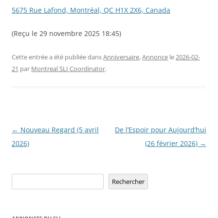
5675 Rue Lafond, Montréal, QC H1X 2X6, Canada
(Reçu le 29 novembre 2025 18:45)
Cette entrée a été publiée dans
Anniversaire
,
Annonce
le
2026-02-
21
par
Montreal SLI Coordinator
.
Navigation
←
Nouveau Regard (5 avril
De l’Espoir pour Aujourd’hui
des
2026)
(26 février 2026)
→
articles
Rechercher
Rechercher