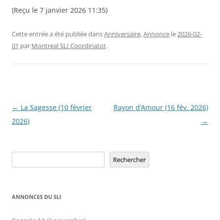
(Reçu le 7 janvier 2026 11:35)
Cette entrée a été publiée dans
Anniversaire
,
Annonce
le
2026-02-
01
par
Montreal SLI Coordinator
.
Navigation
←
La Sagesse (10 février
Rayon d’Amour (16 fév. 2026)
des
2026)
→
articles
Rechercher
Rechercher
ANNONCES DU SLI