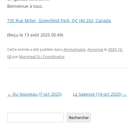
Bienvenue à tous.
735 Rue Miller, Greenfield Park, QC J4V 2X2, Canada
(Reçu le 13 août 2025 05:49)
Cette entrée a été publiée dans
Anniversaire
,
Annonce
le
2025-10-
08
par
Montreal SLI Coordinator
.
Navigation
←
Du Nouveau (7-oct 2025)
La Sagesse (14-oct 2025)
→
des
articles
Rechercher
Rechercher