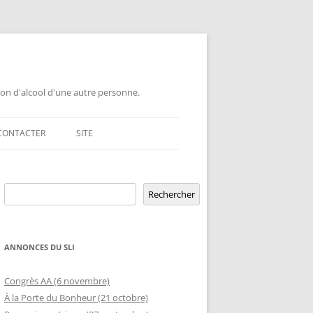
ion d'alcool d'une autre personne.
CONTACTER
SITE
GEMENT DE GROUPE
Rechercher
ERSAIRE DE GROUPE
POUR LES PROFESSIONNELS
Rechercher
ERSAIRE HORS RÉGION
LETTRE AUX PROFESSIONNELS EN
RELATION D’AIDE AUX ÉTUDIANTS
ANNONCES DU SLI
MBLÉE OUVERTE
OFFRE DE CONFÉRENCE OU TABLE
ETURE TEMPORAIRE
Congrès AA (6 novembre)
D’INFORMATION DANS UNE ÉCOLE
À la Porte du Bonheur (21 octobre)
GEMENT DE RIP