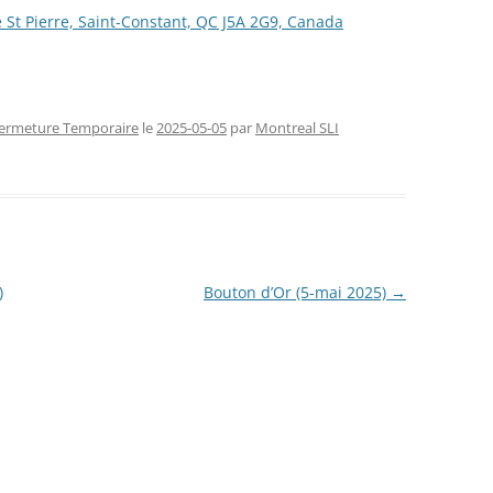
 St Pierre, Saint-Constant, QC J5A 2G9, Canada
FERMETURE TEMPORAIRE
CHAN
RENCONTRES SLI (2026)
CONG
NOUVE
ermeture Temporaire
le
2025-05-05
par
Montreal SLI
)
Bouton d’Or (5-mai 2025)
→