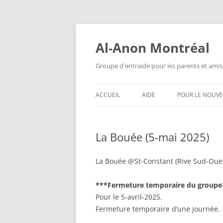
Aller
au
contenu
Al-Anon Montréal
Groupe d'entraide pour les parents et amis
ACCUEIL
AIDE
POUR LE NOUV
AL-ANON MTL FRANÇAIS
QU’EST-CE QUE
ALATEEN ?
La Bouée (5-mai 2025)
ALATEEN MTL FRANÇAIS
ANONYMAT
AL-ANON MTL ESPAÑOL
La Bouée @St-Constant (Rive Sud-Oue
AL-ANON EST-I
AIS 88 ENGLISH MEETINGS
***Fermeture temporaire du groupe
QUESTIONS F
Pour le 5-avril-2025.
POSÉES
Fermeture temporaire d’une journée. 