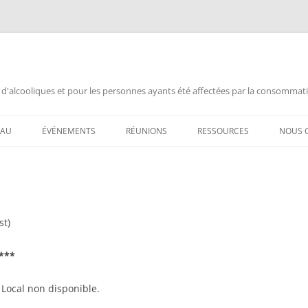
 d'alcooliques et pour les personnes ayants été affectées par la consommat
EAU
ÉVÉNEMENTS
RÉUNIONS
RESSOURCES
NOUS 
 AL-ANON /
ANNIVERSAIRE
AL-ANON MTL FRANÇAIS
DOCUMENTATION
CHAN
ANNONCES
ALATEEN MTL FRANÇAIS
INFORMATION PUBLIQUE
ANNIV
ASSEMBLÉE ENSEMBLE
AL-ANON MTL ESPAÑOL
VIDÉOS AL-ANON (FRANÇAIS)
ANNIV
st)
L POUR MOI ?
ASSEMBLÉE OUVERTE
AIS 88 ENGLISH MEETINGS
VIDEOS AL-ANON (ESPAÑOL)
ASSE
***
RÉQUEMMENT
CONGRÈS AA
AL-ANON (BSM)
FERM
Local non disponible.
FERMETURE DÉFINITIVE
CHAN