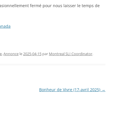
asionnellement fermé pour nous laisser le temps de
FERMETURE TEMPORAIRE
CHAN
RENCONTRES SLI (2026)
CONG
Canada
NOUVE
e
,
Annonce
le
2025-04-15
par
Montreal SLI Coordinator
.
Bonheur de Vivre (17-avril 2025)
→