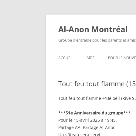
Aller
au
contenu
Al-Anon Montréal
Groupe d'entraide pour les parents et amis
ACCUEIL
AIDE
POUR LE NOUV
AL-ANON MTL FRANÇAIS
QU’EST-CE QUE
ALATEEN ?
Tout feu tout flamme (15
ALATEEN MTL FRANÇAIS
ANONYMAT
AL-ANON MTL ESPAÑOL
Tout feu tout flamme @Beloeil (Rive S
AL-ANON EST-I
AIS 88 ENGLISH MEETINGS
***51e Anniversaire du groupe***
QUESTIONS F
Pour le 15-avril 2025 à 19:45.
POSÉES
Partage AA, Partage Al-Anon
Un gâteau sera servi.