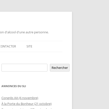
ion d'alcool d'une autre personne.
CONTACTER
SITE
GEMENT DE GROUPE
Rechercher
ERSAIRE DE GROUPE
POUR LES PROFESSIONNELS
Rechercher
ERSAIRE HORS RÉGION
LETTRE AUX PROFESSIONNELS EN
RELATION D’AIDE AUX ÉTUDIANTS
ANNONCES DU SLI
MBLÉE OUVERTE
OFFRE DE CONFÉRENCE OU TABLE
ETURE TEMPORAIRE
Congrès AA (6 novembre)
D’INFORMATION DANS UNE ÉCOLE
À la Porte du Bonheur (21 octobre)
GEMENT DE RIP