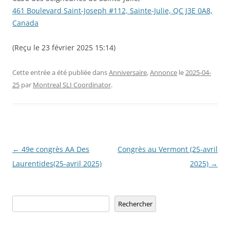
461 Boulevard Saint-Joseph #112, Sainte-Julie, QC J3E 0A8,
Canada
(Reçu le 23 février 2025 15:14)
Cette entrée a été publiée dans
Anniversaire
,
Annonce
le
2025-04-
25
par
Montreal SLI Coordinator
.
Navigation
←
49e congrès AA Des
Congrès au Vermont (25-avril
des
Laurentides(25-avril 2025)
2025)
→
articles
Rechercher
Rechercher