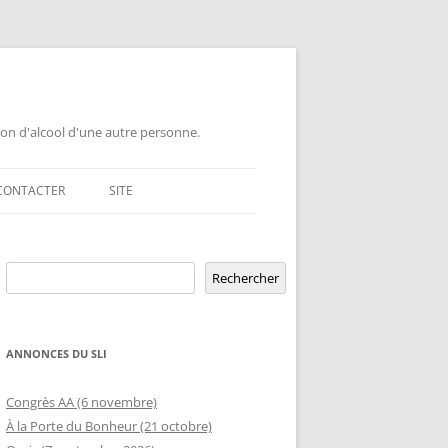
ion d'alcool d'une autre personne.
CONTACTER
SITE
GEMENT DE GROUPE
Rechercher
ERSAIRE DE GROUPE
POUR LES PROFESSIONNELS
Rechercher
ERSAIRE HORS RÉGION
LETTRE AUX PROFESSIONNELS EN
RELATION D’AIDE AUX ÉTUDIANTS
ANNONCES DU SLI
MBLÉE OUVERTE
OFFRE DE CONFÉRENCE OU TABLE
ETURE TEMPORAIRE
Congrès AA (6 novembre)
D’INFORMATION DANS UNE ÉCOLE
À la Porte du Bonheur (21 octobre)
GEMENT DE RIP