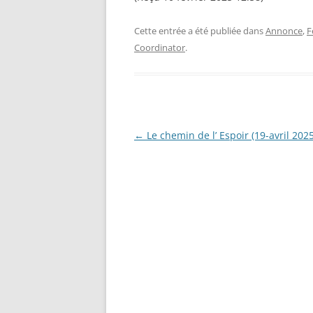
Cette entrée a été publiée dans
Annonce
,
F
Coordinator
.
Navigation
←
Le chemin de l’ Espoir (19-avril 2025
des
articles