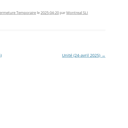
FERMETURE TEMPORAIRE
CHAN
ermeture Temporaire
le
2025-04-20
par
Montreal SLI
RENCONTRES SLI (2026)
CONG
NOUVE
)
Unité (24-avril 2025)
→