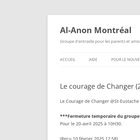
Aller
au
contenu
Al-Anon Montréal
Groupe d'entraide pour les parents et amis
ACCUEIL
AIDE
POUR LE NOUV
AL-ANON MTL FRANÇAIS
QU’EST-CE QUE
ALATEEN ?
Le courage de Changer (2
ALATEEN MTL FRANÇAIS
ANONYMAT
AL-ANON MTL ESPAÑOL
Le Courage de Changer @St-Eustache 
AL-ANON EST-I
AIS 88 ENGLISH MEETINGS
***Fermeture temporaire du groupe
QUESTIONS F
Pour le 20-avril 2025 à 10H30.
POSÉES
(Reçu 10 février 2025 12:58)