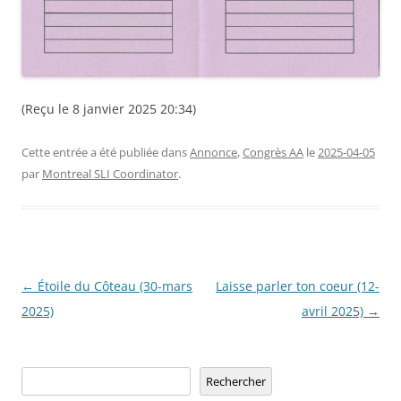
(Reçu le 8 janvier 2025 20:34)
Cette entrée a été publiée dans
Annonce
,
Congrès AA
le
2025-04-05
par
Montreal SLI Coordinator
.
Navigation
←
Étoile du Côteau (30-mars
Laisse parler ton coeur (12-
des
2025)
avril 2025)
→
articles
Rechercher
Rechercher