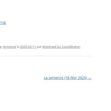
FERMETURE TEMPORAIRE
CHAN
RENCONTRES SLI (2026)
CONG
 1V6
NOUVE
e
,
Annonce
le
2025-02-11
par
Montreal SLI Coordinator
.
La semence (18-févr 2025)
→