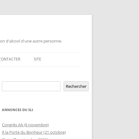
ion d'alcool d'une autre personne.
CONTACTER
SITE
GEMENT DE GROUPE
Rechercher
ERSAIRE DE GROUPE
POUR LES PROFESSIONNELS
Rechercher
ERSAIRE HORS RÉGION
LETTRE AUX PROFESSIONNELS EN
RELATION D’AIDE AUX ÉTUDIANTS
ANNONCES DU SLI
MBLÉE OUVERTE
OFFRE DE CONFÉRENCE OU TABLE
ETURE TEMPORAIRE
Congrès AA (6 novembre)
D’INFORMATION DANS UNE ÉCOLE
À la Porte du Bonheur (21 octobre)
GEMENT DE RIP