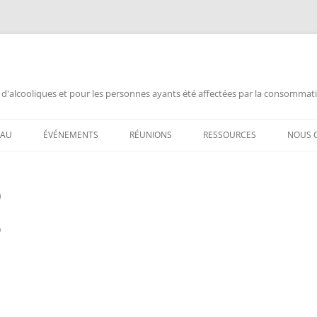
 d'alcooliques et pour les personnes ayants été affectées par la consommat
EAU
ÉVÉNEMENTS
RÉUNIONS
RESSOURCES
NOUS 
 AL-ANON /
ANNIVERSAIRE
AL-ANON MTL FRANÇAIS
DOCUMENTATION
CHAN
)
ANNONCES
ALATEEN MTL FRANÇAIS
INFORMATION PUBLIQUE
ANNIV
ASSEMBLÉE ENSEMBLE
AL-ANON MTL ESPAÑOL
VIDÉOS AL-ANON (FRANÇAIS)
ANNIV
)
L POUR MOI ?
ASSEMBLÉE OUVERTE
AIS 88 ENGLISH MEETINGS
VIDEOS AL-ANON (ESPAÑOL)
ASSE
RÉQUEMMENT
CONGRÈS AA
AL-ANON (BSM)
FERM
FERMETURE DÉFINITIVE
CHAN