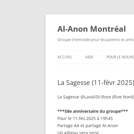
Aller
au
contenu
Al-Anon Montréal
Groupe d'entraide pour les parents et amis
ACCUEIL
AIDE
POUR LE NOUV
AL-ANON MTL FRANÇAIS
QU’EST-CE QUE
ALATEEN ?
La Sagesse (11-févr 2025
ALATEEN MTL FRANÇAIS
ANONYMAT
AL-ANON MTL ESPAÑOL
La Sagesse @Laval/St-Rose (Rive Nord
AL-ANON EST-I
AIS 88 ENGLISH MEETINGS
***58e anniversaire du groupe***
QUESTIONS F
Pour le 11-fév.2025 à 19h45
POSÉES
Partage AA et partage Al-Anon
Un gâteau sera servi.