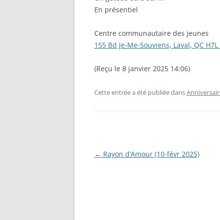
En présentiel
Centre communautaire des jeunes
155 Bd Je-Me-Souviens, Laval, QC H7L
(Reçu le 8 janvier 2025 14:06)
Cette entrée a été publiée dans
Anniversair
Navigation
←
Rayon d’Amour (10-févr 2025)
des
articles