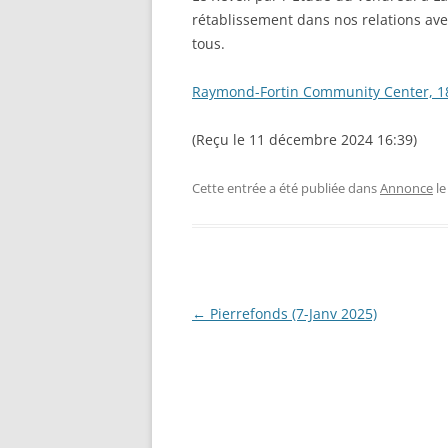
rétablissement dans nos relations avec
tous.
Raymond-Fortin Community Center, 18
(Reçu le 11 décembre 2024 16:39)
Cette entrée a été publiée dans
Annonce
l
Navigation
←
Pierrefonds (7-Janv 2025)
des
articles