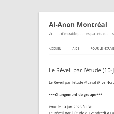
Aller
au
contenu
Al-Anon Montréal
Groupe d'entraide pour les parents et amis
ACCUEIL
AIDE
POUR LE NOUV
AL-ANON MTL FRANÇAIS
QU’EST-CE QUE
ALATEEN ?
Le Réveil par l’étude (10
ALATEEN MTL FRANÇAIS
ANONYMAT
AL-ANON MTL ESPAÑOL
Le Réveil par l’étude @Laval (Rive Nor
AL-ANON EST-I
AIS 88 ENGLISH MEETINGS
***Changement de groupe***
QUESTIONS F
POSÉES
Pour le 10 jan-2025 à 13H
Le Réveil par l`’Étude du vendredi à L