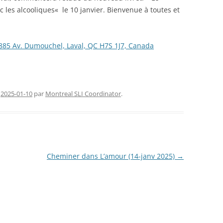
 les alcooliques« le 10 janvier. Bienvenue à toutes et
FERMETURE TEMPORAIRE
CHAN
RENCONTRES SLI (2026)
CONG
85 Av. Dumouchel, Laval, QC H7S 1J7, Canada
NOUVE
e
2025-01-10
par
Montreal SLI Coordinator
.
Cheminer dans L’amour (14-janv 2025)
→