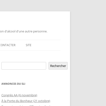
ion d'alcool d'une autre personne.
CONTACTER
SITE
GEMENT DE GROUPE
Rechercher
ERSAIRE DE GROUPE
POUR LES PROFESSIONNELS
Rechercher
ERSAIRE HORS RÉGION
LETTRE AUX PROFESSIONNELS EN
RELATION D’AIDE AUX ÉTUDIANTS
ANNONCES DU SLI
MBLÉE OUVERTE
OFFRE DE CONFÉRENCE OU TABLE
ETURE TEMPORAIRE
Congrès AA (6 novembre)
D’INFORMATION DANS UNE ÉCOLE
À la Porte du Bonheur (21 octobre)
GEMENT DE RIP