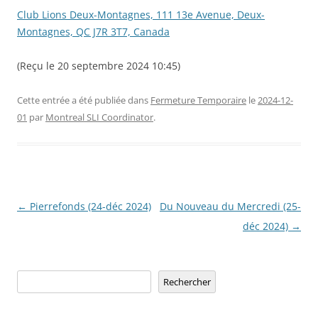
Club Lions Deux-Montagnes, 111 13e Avenue, Deux-
Montagnes, QC J7R 3T7, Canada
(Reçu le 20 septembre 2024 10:45)
Cette entrée a été publiée dans
Fermeture Temporaire
le
2024-12-
01
par
Montreal SLI Coordinator
.
Navigation
←
Pierrefonds (24-déc 2024)
Du Nouveau du Mercredi (25-
des
déc 2024)
→
articles
Rechercher
Rechercher