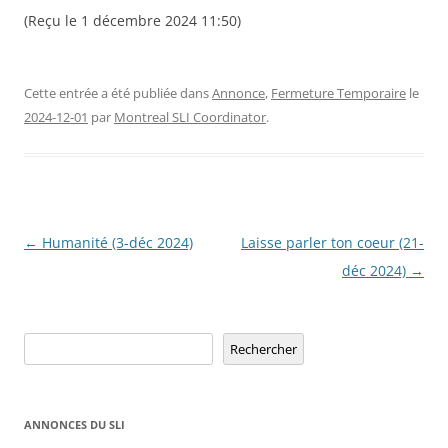
(Reçu le 1 décembre 2024 11:50)
Cette entrée a été publiée dans
Annonce
,
Fermeture Temporaire
le
2024-12-01
par
Montreal SLI Coordinator
.
Navigation
←
Humanité (3-déc 2024)
Laisse parler ton coeur (21-
des
déc 2024)
→
articles
Rechercher
Rechercher
ANNONCES DU SLI