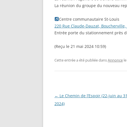
La réunion du groupe du nouveau repr
Centre communautaire St-Louis
220 Rue Claude-Dauzat, Boucherville,
Entrée porte du stationnement près de
(Reçu le 21 mai 2024 10:59)
Cette entrée a été publiée dans
Annonce
l
Navigation
←
Le Chemin de l’Espoir (22-juin au 3
des
2024)
articles