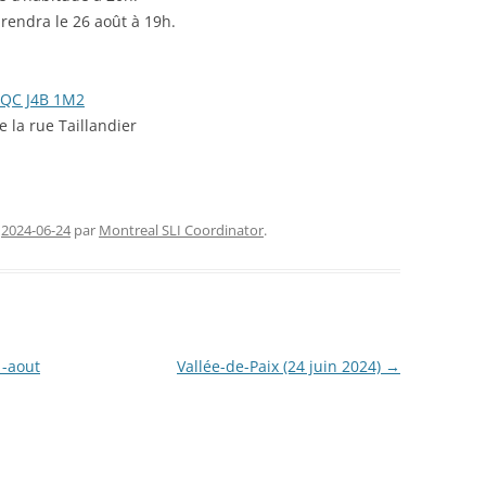
endra le 26 août à 19h.
FERMETURE TEMPORAIRE
CHAN
RENCONTRES SLI (2026)
CONG
 QC J4B 1M2
NOUVE
 la rue Taillandier
e
2024-06-24
par
Montreal SLI Coordinator
.
1-aout
Vallée-de-Paix (24 juin 2024)
→