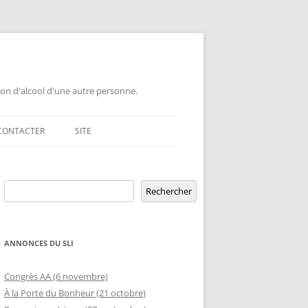
ion d'alcool d'une autre personne.
CONTACTER
SITE
GEMENT DE GROUPE
Rechercher
ERSAIRE DE GROUPE
POUR LES PROFESSIONNELS
Rechercher
ERSAIRE HORS RÉGION
LETTRE AUX PROFESSIONNELS EN
RELATION D’AIDE AUX ÉTUDIANTS
ANNONCES DU SLI
MBLÉE OUVERTE
OFFRE DE CONFÉRENCE OU TABLE
ETURE TEMPORAIRE
Congrès AA (6 novembre)
D’INFORMATION DANS UNE ÉCOLE
À la Porte du Bonheur (21 octobre)
GEMENT DE RIP