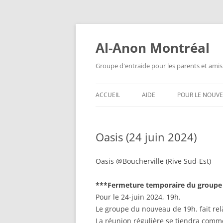
Aller
au
contenu
Al-Anon Montréal
Groupe d'entraide pour les parents et amis
ACCUEIL
AIDE
POUR LE NOUV
AL-ANON MTL FRANÇAIS
QU’EST-CE QUE
ALATEEN ?
Oasis (24 juin 2024)
ALATEEN MTL FRANÇAIS
ANONYMAT
AL-ANON MTL ESPAÑOL
Oasis @Boucherville (Rive Sud-Est)
AL-ANON EST-I
AIS 88 ENGLISH MEETINGS
***Fermeture temporaire du groupe
QUESTIONS F
Pour le 24-juin 2024, 19h.
POSÉES
Le groupe du nouveau de 19h. fait rel
La réunion régulière se tiendra comm