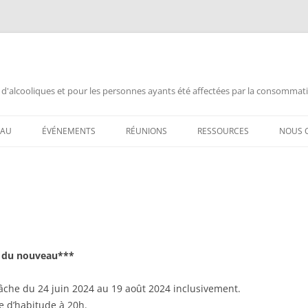
 d'alcooliques et pour les personnes ayants été affectées par la consommat
EAU
ÉVÉNEMENTS
RÉUNIONS
RESSOURCES
NOUS 
 AL-ANON /
ANNIVERSAIRE
AL-ANON MTL FRANÇAIS
DOCUMENTATION
CHAN
ANNONCES
ALATEEN MTL FRANÇAIS
INFORMATION PUBLIQUE
ANNIV
ASSEMBLÉE ENSEMBLE
AL-ANON MTL ESPAÑOL
VIDÉOS AL-ANON (FRANÇAIS)
ANNIV
L POUR MOI ?
ASSEMBLÉE OUVERTE
AIS 88 ENGLISH MEETINGS
VIDEOS AL-ANON (ESPAÑOL)
ASSE
 du nouveau***
RÉQUEMMENT
CONGRÈS AA
AL-ANON (BSM)
FERM
âche du 24 juin 2024 au 19 août 2024 inclusivement.
FERMETURE DÉFINITIVE
CHAN
e d’habitude à 20h.