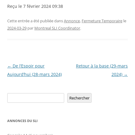
Reçu le 7 février 2024 09:38
Cette entrée a été publiée dans
Annonce
,
Fermeture Temporaire
le
2024-03-29
par
Montreal SLI Coordinator
.
Navigation
←
De l’Espoir pour
Retour à la base (29-mars
des
Aujourd’hui (28-mars 2024)
2024)
→
articles
Rechercher
Rechercher
ANNONCES DU SLI