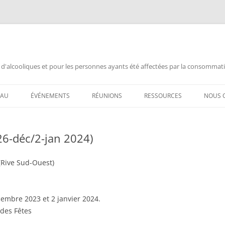
 d'alcooliques et pour les personnes ayants été affectées par la consommat
EAU
ÉVÉNEMENTS
RÉUNIONS
RESSOURCES
NOUS 
 AL-ANON /
ANNIVERSAIRE
AL-ANON MTL FRANÇAIS
DOCUMENTATION
CHAN
26-déc/2-jan 2024)
ANNONCES
ALATEEN MTL FRANÇAIS
INFORMATION PUBLIQUE
ANNIV
ASSEMBLÉE ENSEMBLE
AL-ANON MTL ESPAÑOL
VIDÉOS AL-ANON (FRANÇAIS)
ANNIV
(Rive Sud-Ouest)
L POUR MOI ?
ASSEMBLÉE OUVERTE
AIS 88 ENGLISH MEETINGS
VIDEOS AL-ANON (ESPAÑOL)
ASSE
RÉQUEMMENT
embre 2023 et 2 janvier 2024.
CONGRÈS AA
AL-ANON (BSM)
FERM
 des Fêtes
FERMETURE DÉFINITIVE
CHAN