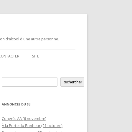
ion d'alcool d'une autre personne.
CONTACTER
SITE
GEMENT DE GROUPE
Rechercher
ERSAIRE DE GROUPE
POUR LES PROFESSIONNELS
Rechercher
ERSAIRE HORS RÉGION
LETTRE AUX PROFESSIONNELS EN
RELATION D’AIDE AUX ÉTUDIANTS
ANNONCES DU SLI
MBLÉE OUVERTE
OFFRE DE CONFÉRENCE OU TABLE
ETURE TEMPORAIRE
Congrès AA (6 novembre)
D’INFORMATION DANS UNE ÉCOLE
À la Porte du Bonheur (21 octobre)
GEMENT DE RIP