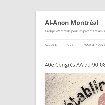
Aller
au
contenu
Al-Anon Montréal
Groupe d'entraide pour les parents et amis
ACCUEIL
AIDE
POUR LE NOUV
AL-ANON MTL FRANÇAIS
QU’EST-CE QUE
ALATEEN ?
40e Congrès AA du 90-08
ALATEEN MTL FRANÇAIS
ANONYMAT
AL-ANON MTL ESPAÑOL
AL-ANON EST-I
AIS 88 ENGLISH MEETINGS
QUESTIONS F
POSÉES