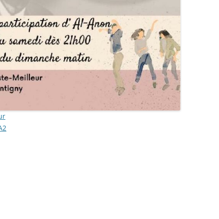
ur
A2