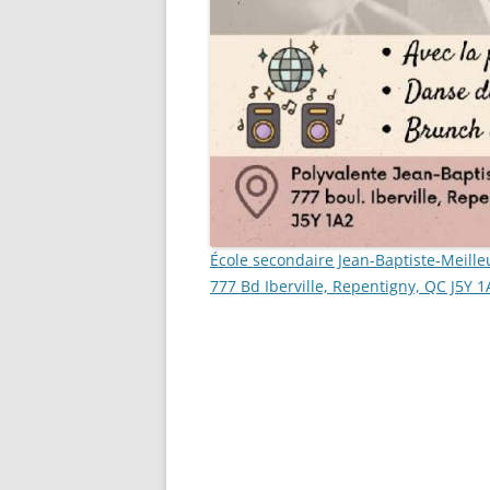
École secondaire Jean-Baptiste-Meille
777 Bd Iberville, Repentigny, QC J5Y 1