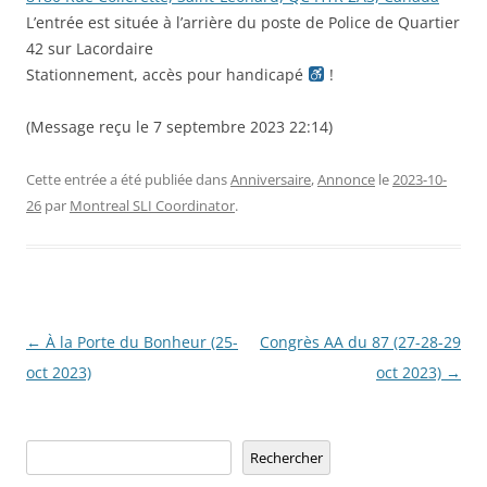
L’entrée est située à l’arrière du poste de Police de Quartier
42 sur Lacordaire
Stationnement, accès pour handicapé
!
(Message reçu le 7 septembre 2023 22:14)
Cette entrée a été publiée dans
Anniversaire
,
Annonce
le
2023-10-
26
par
Montreal SLI Coordinator
.
Navigation
←
À la Porte du Bonheur (25-
Congrès AA du 87 (27-28-29
des
oct 2023)
oct 2023)
→
articles
Rechercher
Rechercher