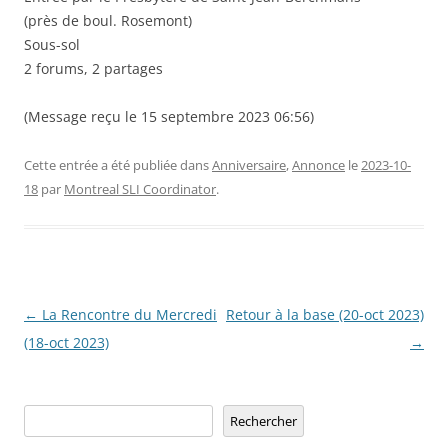
(près de boul. Rosemont)
Sous-sol
2 forums, 2 partages
(Message reçu le 15 septembre 2023 06:56)
Cette entrée a été publiée dans
Anniversaire
,
Annonce
le
2023-10-
18
par
Montreal SLI Coordinator
.
Navigation
←
La Rencontre du Mercredi
Retour à la base (20-oct 2023)
des
(18-oct 2023)
→
articles
Rechercher
Rechercher