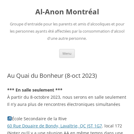
Aller
au
Al-Anon Montréal
contenu
Groupe d'entraide pour les parents et amis d'alcooliques et pour
les personnes ayants été affectées par la consommation d'alcool
d'une autre personne.
Menu
Au Quai du Bonheur (8-oct 2023)
*** En salle seulement ***
À partir du 8-octobre 2023, nous serons en salle seulement
Il n’y aura plus de rencontres électroniques simultanées
École Secondaire de la Rive
60 Rue Douaire de Bondy, Lavaltrie, QC J5T 1G7
. local 172
(Notez qu’il y a une réunion AA en même temps dans une