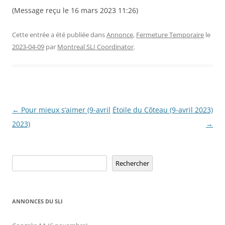
(Message reçu le 16 mars 2023 11:26)
Cette entrée a été publiée dans
Annonce
,
Fermeture Temporaire
le
2023-04-09
par
Montreal SLI Coordinator
.
Navigation
←
Pour mieux s’aimer (9-avril
Étoile du Côteau (9-avril 2023)
des
2023)
→
articles
Rechercher
Rechercher
ANNONCES DU SLI