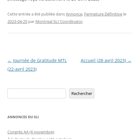
Cette entrée a été publiée dans
Annonce
,
Fermeture Définitive
le
2023-04-25
par
Montreal SLI Coordinator
.
Navigation
←
Journée de Gratitude MTL
Accueil (28-avril 2023)
→
des
(22-avril 2023)
articles
Rechercher
Rechercher
ANNONCES DU SLI
Congrès AA (6 novembre)