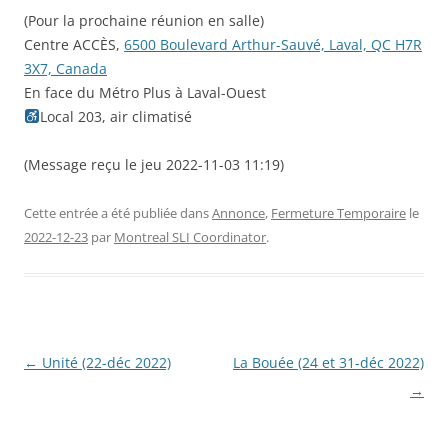
(Pour la prochaine réunion en salle)
Centre ACCÈS,
6500 Boulevard Arthur-Sauvé, Laval, QC H7R
3X7, Canada
En face du Métro Plus à Laval-Ouest
Local 203, air climatisé
(Message reçu le jeu 2022-11-03 11:19)
Cette entrée a été publiée dans
Annonce
,
Fermeture Temporaire
le
2022-12-23
par
Montreal SLI Coordinator
.
Navigation
←
Unité (22-déc 2022)
La Bouée (24 et 31-déc 2022)
des
→
articles