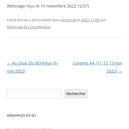
(Message reçu le 10 novembre 2022 12:57)
Cette entrée a été publiée dans
Annonce
le
2022-11-09
par
Montreal SLI Coordinator
.
Navigation
←
Au Quai Du Bonheur (6-
Congrès AA (11-12-13-nov
des
nov 2022)
2022)
→
articles
Rechercher
Rechercher
ANNONCES DU SLI