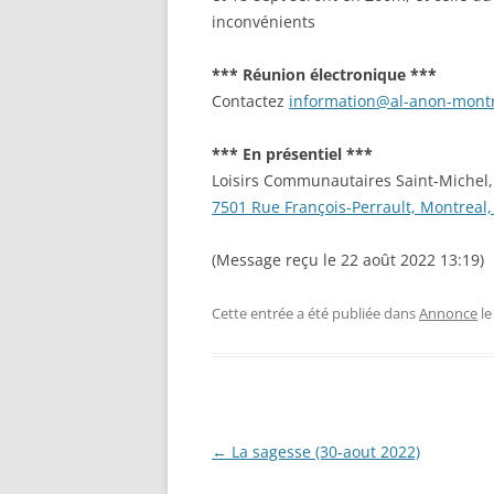
inconvénients
*** Réunion électronique ***
Contactez
information@al-anon-montr
*** En présentiel ***
Loisirs Communautaires Saint-Michel
7501 Rue François-Perrault, Montrea
(Message reçu le 22 août 2022 13:19)
Cette entrée a été publiée dans
Annonce
l
Navigation
←
La sagesse (30-aout 2022)
des