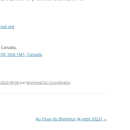
FERMETURE TEMPORAIRE
CHAN
RENCONTRES SLI (2026)
CONG
eal.org
NOUVE
, Canada,
l, QC H2A 1M1, Canada
e
2022-09-04
par
Montreal SLI Coordinator
.
Au Quai du Bonheur (4-sept 2022)
→