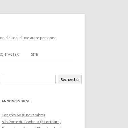
ion d'alcool d'une autre personne.
CONTACTER
SITE
GEMENT DE GROUPE
Rechercher
ERSAIRE DE GROUPE
POUR LES PROFESSIONNELS
Rechercher
ERSAIRE HORS RÉGION
LETTRE AUX PROFESSIONNELS EN
RELATION D’AIDE AUX ÉTUDIANTS
ANNONCES DU SLI
MBLÉE OUVERTE
OFFRE DE CONFÉRENCE OU TABLE
ETURE TEMPORAIRE
Congrès AA (6 novembre)
D’INFORMATION DANS UNE ÉCOLE
À la Porte du Bonheur (21 octobre)
GEMENT DE RIP