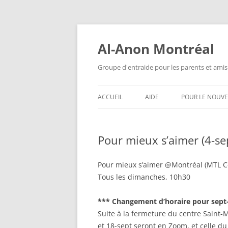
Aller
au
contenu
Al-Anon Montréal
Groupe d'entraide pour les parents et amis
ACCUEIL
AIDE
POUR LE NOUV
AL-ANON MTL FRANÇAIS
QU’EST-CE QUE
ALATEEN ?
Pour mieux s’aimer (4-se
ALATEEN MTL FRANÇAIS
ANONYMAT
AL-ANON MTL ESPAÑOL
Pour mieux s’aimer @Montréal (MTL C
AL-ANON EST-I
Tous les dimanches, 10h30
AIS 88 ENGLISH MEETINGS
QUESTIONS F
*** Changement d’horaire pour sept
POSÉES
Suite à la fermeture du centre Saint-
et 18-sept seront en Zoom, et celle du