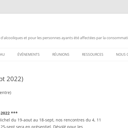
 d'alcooliques et pour les personnes ayants été affectées par la consommat
EAU
ÉVÉNEMENTS
RÉUNIONS
RESSOURCES
NOUS 
 AL-ANON /
ANNIVERSAIRE
AL-ANON MTL FRANÇAIS
DOCUMENTATION
CHAN
pt 2022)
ANNONCES
ALATEEN MTL FRANÇAIS
INFORMATION PUBLIQUE
ANNIV
ASSEMBLÉE ENSEMBLE
AL-ANON MTL ESPAÑOL
VIDÉOS AL-ANON (FRANÇAIS)
ANNIV
entre)
L POUR MOI ?
ASSEMBLÉE OUVERTE
AIS 88 ENGLISH MEETINGS
VIDEOS AL-ANON (ESPAÑOL)
ASSE
RÉQUEMMENT
-2022 ***
CONGRÈS AA
AL-ANON (BSM)
FERM
Michel du 19-aout au 18-sept, nos rencontres du 4, 11
FERMETURE DÉFINITIVE
CHAN
 25-sept sera en présentiel. Désolé pour les