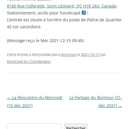
8180 Rue Collerette, Saint-Léonard, QC H1R 2A3, Canada
Stationnement, accès pour handicapé
!
L’entrée est située à l’arrière du poste de Police de Quartier
42 sur Lacordaire
(Message reçu le Mer 2021-12-15 09:40)
Cette entrée a été publiée dans
Annonce
le
2021-12-17
par
Montreal SLI Coordinator
.
Navigation
←
La Rencontre du Mercredi
Le Partage du Bonheur (21-
des
(15-déc 2021)
déc 2021)
→
articles
Rechercher
Rechercher