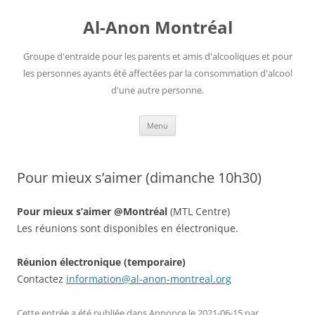
Aller
au
Al-Anon Montréal
contenu
Groupe d'entraide pour les parents et amis d'alcooliques et pour
les personnes ayants été affectées par la consommation d'alcool
d'une autre personne.
Menu
Pour mieux s’aimer (dimanche 10h30)
Pour mieux s’aimer @Montréal
(MTL Centre)
Les réunions sont disponibles en électronique.
Réunion électronique (temporaire)
Contactez
information@al-anon-montreal.org
Cette entrée a été publiée dans
Annonce
le
2021-06-15
par