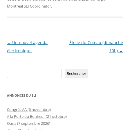
Montreal SLI Coordinator
.
Navigation
←
Un nouvel agenda
Étoile du Coteau (dimanche
des
électronique
10h)
→
articles
Rechercher
Rechercher
ANNONCES DU SLI
Congrès AA (6 novembre)
À la Porte du Bonheur (21 octobre)
Oasis (7 septembre 2026)