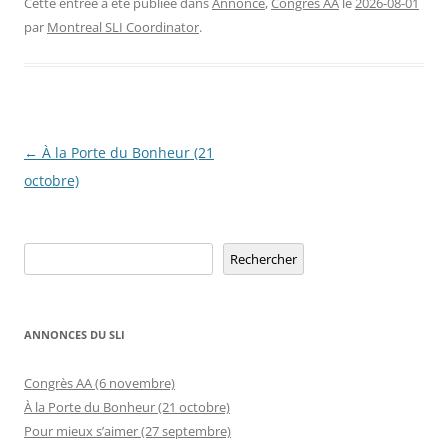
Cette entrée a été publiée dans
Annonce
,
Congrès AA
le
2026-08-01
par
Montreal SLI Coordinator
.
Navigation
←
À la Porte du Bonheur (21
des
octobre)
articles
Rechercher
Rechercher
ANNONCES DU SLI
Congrès AA (6 novembre)
À la Porte du Bonheur (21 octobre)
Pour mieux s’aimer (27 septembre)